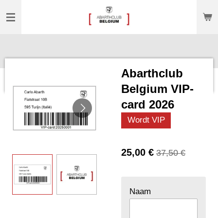
Passer
au
contenu
principal
Abarthclub
Belgium VIP-
card 2026
Wordt VIP
25,00 €
37,50 €
Naam