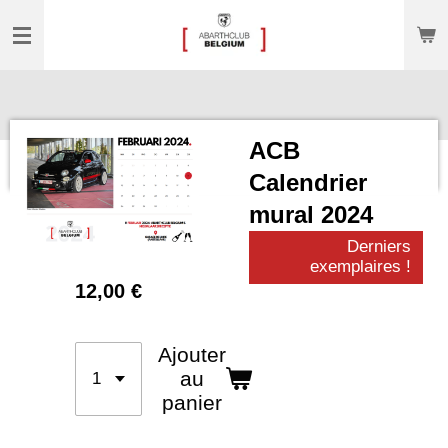
Passer
au
contenu
principal
ACB
Calendrier
mural 2024
Derniers
exemplaires !
12,00 €
Ajouter
au
panier