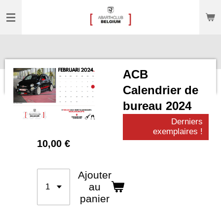
Passer
au
contenu
principal
ACB
Calendrier de
bureau 2024
Derniers
exemplaires !
10,00 €
Ajouter
au
panier