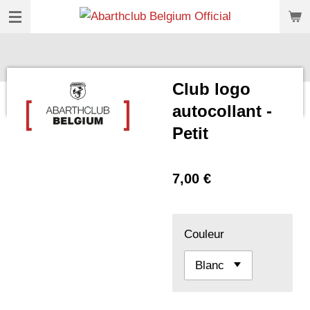
Passer
au
contenu
principal
Club logo
autocollant -
Petit
7,00 €
Couleur