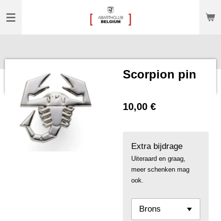
Passer
au
contenu
principal
Scorpion pin
10,00 €
Extra bijdrage
Uiteraard en graag,
meer schenken mag
ook.