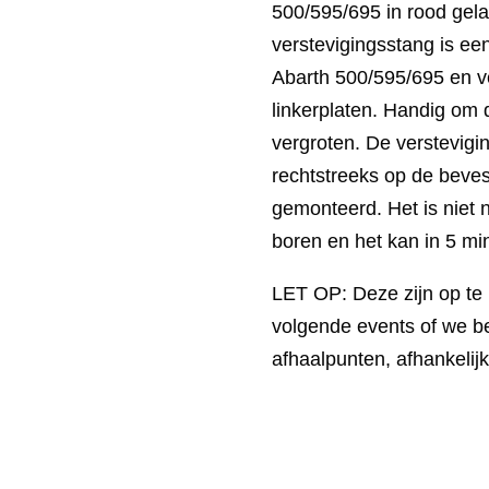
500/595/695 in rood gela
verstevigingsstang is ee
Abarth 500/595/695 en ve
linkerplaten. Handig om d
vergroten. De verstevig
rechtstreeks op de beve
gemonteerd. Het is niet n
boren en het kan in 5 m
LET OP:
Deze zijn op te 
volgende events of w
e b
afhaalpunten, afhankelijk