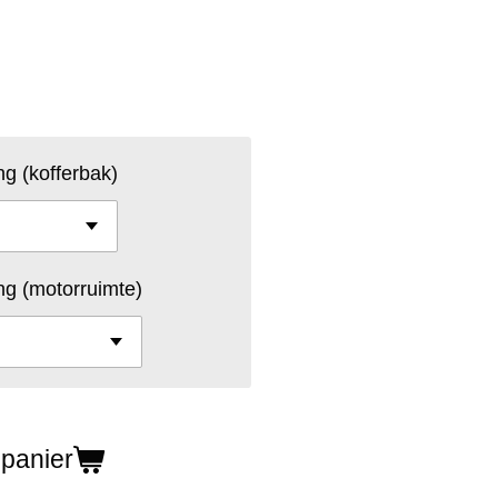
ng (kofferbak)
ng (motorruimte)
 panier