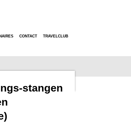
NAIRES
CONTACT
TRAVELCLUB
ings-stangen
en
e)