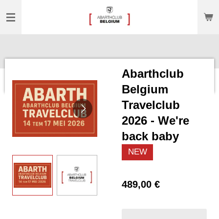
Passer
au
contenu
principal
Abarthclub
Belgium
Travelclub
2026 - We're
back baby
NEW
489,00 €